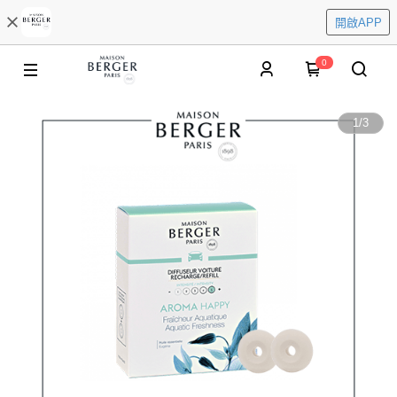
開啟APP
0
1
/
3