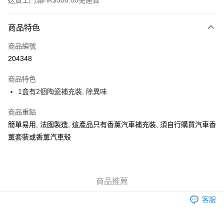
送貨上門滿HK$500.00免運費
付款方式
商品特色
信用卡
商品編號
AlipayHK
204348
WeChat Pay
商品特色
1盒有2個陶瓷補充裝, 除異味
送貨方式
可選擇宅配, 順豐智能櫃, 順豐自提點等 , 如須智能樻提貨請輸入順
商品重點
豐自提點點碼便可
簡單易用, 法國製造, 這產品只有香薰汽車補充裝, 須自行購買汽車香
薰套裝或香薰汽車殼
每筆HK$30.00，滿HK$500.00或以上免運費
付款後門市自取 (大約需時3-5個工作天送達所選店舖, 客人會收到S
MS到店取貨通知,預售貨品除外)
商品推薦
免運費
客服