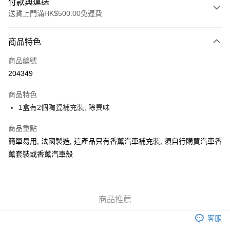
付款與運送
送貨上門滿HK$500.00免運費
付款方式
商品特色
信用卡
商品編號
AlipayHK
204349
WeChat Pay
商品特色
1盒有2個陶瓷補充裝, 除異味
送貨方式
可選擇宅配, 順豐智能櫃, 順豐自提點等 , 如須智能樻提貨請輸入順
商品重點
豐自提點點碼便可
簡單易用, 法國製造, 這產品只有香薰汽車補充裝, 須自行購買汽車香
薰套裝或香薰汽車殼
每筆HK$30.00，滿HK$500.00或以上免運費
付款後門市自取 (大約需時3-5個工作天送達所選店舖, 客人會收到S
MS到店取貨通知,預售貨品除外)
商品推薦
免運費
客服