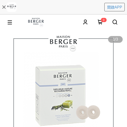
開啟APP
0
1
/
3