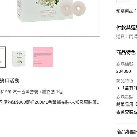
預購商品：
付款與運
送貨上門滿H
付款方式
商品特色
信用卡
商品編號
204350
AlipayHK
適用活動
商品特色
WeChat P
1盒有2
[$199] 汽車香薰套裝 +補充裝 1個
商品重點
凡購物滿$900即送200ML香薰補充裝-未知及原裝藤枝
簡單易用,
送貨方式
一套 (價值$200) (只限網上)
香薰套裝
可選擇宅配
豐自提點
商品相關分
每筆HK$3