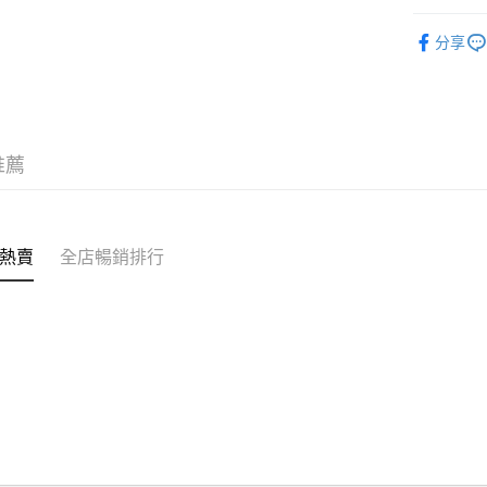
汽車香薰
付款後門市
分享
MS到店取
免運費
推薦
熱賣
全店暢銷排行