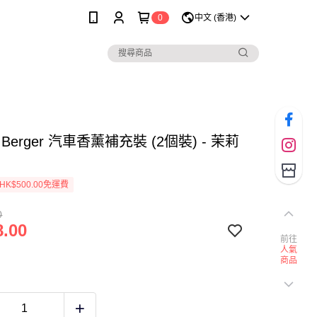
0
中文 (香港)
n Berger 汽車香薰補充裝 (2個裝) - 茉莉
K$500.00免運費
0
.00
前往
人氣
商品