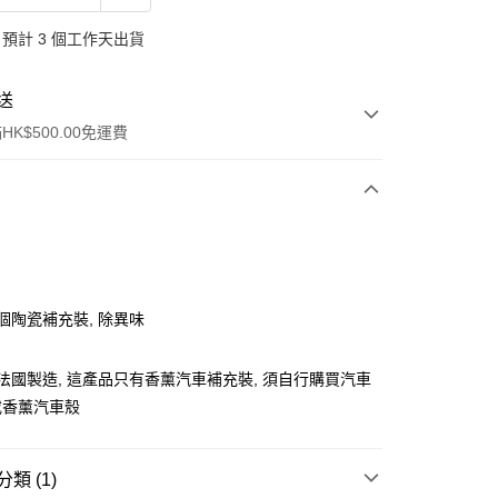
預計 3 個工作天出貨
送
K$500.00免運費
ay
個陶瓷補充裝, 除異味
 法國製造, 這產品只有香薰汽車補充裝, 須自行購買汽車
或香薰汽車殼
, 順豐智能櫃, 順豐自提點等 , 如須智能樻提貨請輸入順
點碼便可
類 (1)
0.00，滿HK$500.00或以上免運費