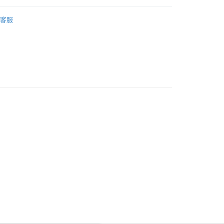
汽車香薰補充裝 (1盒2個)
自取 (大約需時3-5個工作天送達所選店舖, 客人會收到S
客服
貨通知,預售貨品除外)