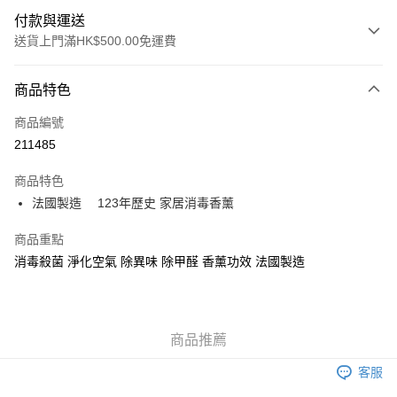
付款與運送
送貨上門滿HK$500.00免運費
付款方式
商品特色
信用卡
商品編號
AlipayHK
211485
WeChat Pay
商品特色
法國製造 123年歷史 家居消毒香薰
送貨方式
可選擇宅配, 順豐智能櫃, 順豐自提點等 , 如須智能樻提貨請輸入順
商品重點
豐自提點點碼便可
消毒殺菌 淨化空氣 除異味 除甲醛 香薰功效 法國製造
每筆HK$30.00，滿HK$500.00或以上免運費
付款後門市自取 (大約需時3-5個工作天送達所選店舖, 客人會收到S
MS到店取貨通知,預售貨品除外)
商品推薦
免運費
客服