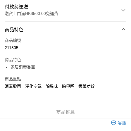
付款與運送
送貨上門滿HK$500.00免運費
付款方式
商品特色
信用卡
商品編號
AlipayHK
211505
WeChat Pay
商品特色
家居消毒香薰
送貨方式
可選擇宅配, 順豐智能櫃, 順豐自提點等 , 如須智能樻提貨請輸入順
商品重點
豐自提點點碼便可
消毒殺菌 淨化空氣 除異味 除甲醛 香薰功效
每筆HK$30.00，滿HK$500.00或以上免運費
付款後門市自取 (大約需時3-5個工作天送達所選店舖, 客人會收到S
MS到店取貨通知,預售貨品除外)
商品推薦
免運費
客服