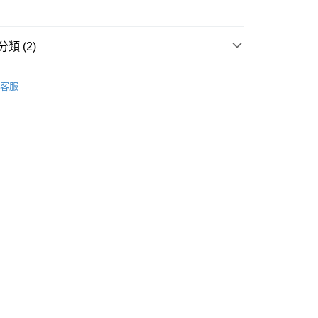
自取 (大約需時3-5個工作天送達所選店舖, 客人會收到S
貨通知,預售貨品除外)
類 (2)
香薰
500ml香薰精油
客服
推薦