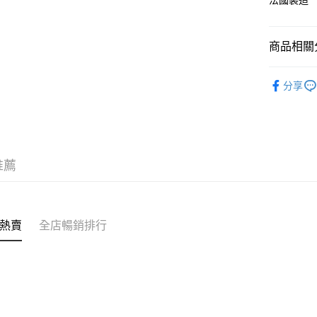
法國製造
付款後門市
MS到店取
免運費
商品相關分
家居消毒
分享
人氣商品
推薦
熱賣
全店暢銷排行