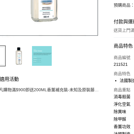
預購商品：
付款與運
送貨上門滿H
付款方式
商品特色
信用卡
商品編號
211521
AlipayHK
商品特色
WeChat P
適用活動
法國製
凡購物滿$900即送200ML香薰補充裝-未知及原裝藤枝
商品重點
一套 (價值$200) (只限網上)
消毒殺菌
送貨方式
淨化空氣
可選擇宅配
除異味
豐自提點
除甲醛
每筆HK$3
香薰功效