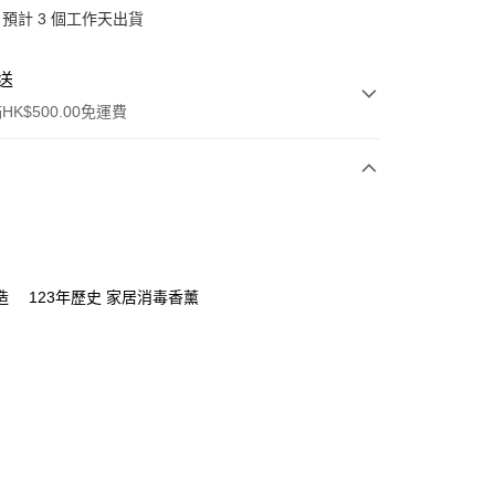
預計 3 個工作天出貨
送
K$500.00免運費
ay
造 123年歷史 家居消毒香薰
, 順豐智能櫃, 順豐自提點等 , 如須智能樻提貨請輸入順
點碼便可
0.00，滿HK$500.00或以上免運費