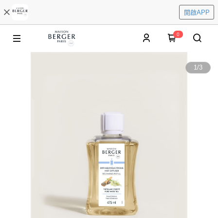
開啟APP
0
1
/
3