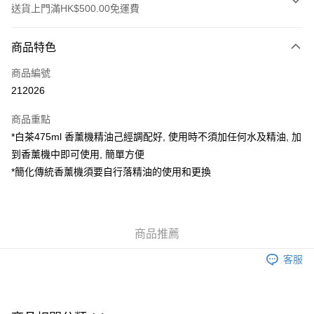
送貨上門滿HK$500.00免運費
付款方式
商品特色
信用卡
商品編號
AlipayHK
212026
WeChat Pay
商品重點
*白茶475ml 香薰機精油己經調配好, 使用時不須加任何水及精油, 加
送貨方式
到香薰機中即可使用, 簡單方便
可選擇宅配, 順豐智能櫃, 順豐自提點等 , 如須智能樻提貨請輸入順
*簡化傳統香薰機須要自行落精油的使用和更換
豐自提點點碼便可
每筆HK$30.00，滿HK$500.00或以上免運費
付款後門市自取 (大約需時3-5個工作天送達所選店舖, 客人會收到S
商品推薦
MS到店取貨通知,預售貨品除外)
客服
免運費