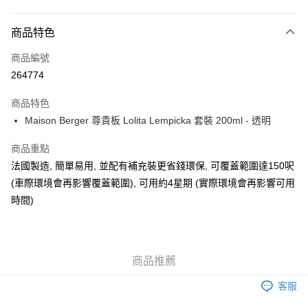
付款方式
商品特色
信用卡
商品編號
AlipayHK
264774
WeChat Pay
商品特色
Maison Berger 尊貴板 Lolita Lempicka 套裝 200ml - 透明
送貨方式
可選擇宅配, 順豐智能櫃, 順豐自提點等 , 如須智能樻提貨請輸入順
商品重點
豐自提點點碼便可
法國製造, 簡單易用, 並配有補充裝更省錢環保, 可覆蓋範圍達150呎
(車際環境會再影響覆蓋範圍), 可用約4星期 (實際環境會再影響可用
每筆HK$30.00，滿HK$500.00或以上免運費
時間)
付款後門市自取 (大約需時3-5個工作天送達所選店舖, 客人會收到S
MS到店取貨通知,預售貨品除外)
免運費
商品推薦
客服