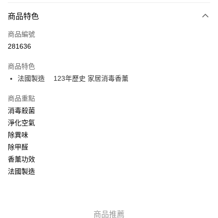
付款方式
商品特色
信用卡
商品編號
AlipayHK
281636
WeChat Pay
商品特色
法國製造 123年歷史 家居消毒香薰
送貨方式
可選擇宅配, 順豐智能櫃, 順豐自提點等 , 如須智能樻提貨請輸入順
商品重點
豐自提點點碼便可
消毒殺菌
淨化空氣
每筆HK$30.00，滿HK$500.00或以上免運費
除異味
付款後門市自取 (大約需時3-5個工作天送達所選店舖, 客人會收到S
除甲醛
MS到店取貨通知,預售貨品除外)
香薰功效
免運費
法國製造
商品推薦