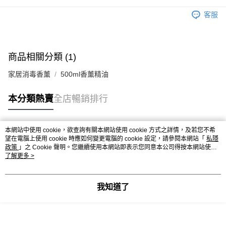
客服
商品相關分類 (1)
家居消毒香薰
500ml香薰精油
本分類熱賣
全店暢銷排行
本網站中使用 cookie，欲查詢有關本網站使用 cookie 方式之詳情，及若您不希
熱門標籤
望在電腦上使用 cookie 時應如何變更電腦的 cookie 設定，請參閱本網站「
私隱
政策
」之 Cookie 聲明。您繼續使用本網站即表示您同意本公司得按本網站使用
條款之 Cookie 聲明使用 cookie。
了解更多 >
熱銷排行
最新商品
人氣推薦
我知道了