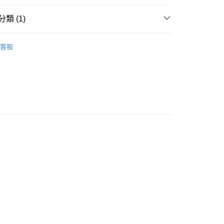
貨通知,預售貨品除外)
類 (1)
香薰
500ml香薰精油
客服