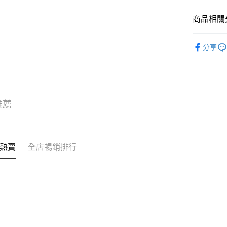
MS到店取
免運費
商品相關分
家居消毒
分享
推薦
熱賣
全店暢銷排行