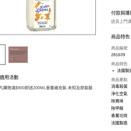
付款與運
送貨上門滿H
付款方式
商品特色
信用卡
商品編號
281639
AlipayHK
商品特色
WeChat P
法國製
適用活動
商品重點
消毒殺菌
凡購物滿$900即送200ML香薰補充裝-未知及原裝藤枝
送貨方式
一套 (價值$200) (只限網上)
淨化空氣
可選擇宅配
除異味
豐自提點
除甲醛
每筆HK$3
香薰功效
法國製造
付款後門市