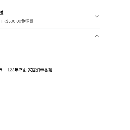
送
K$500.00免運費
ay
造 123年歷史 家居消毒香薰
, 順豐智能櫃, 順豐自提點等 , 如須智能樻提貨請輸入順
點碼便可
0.00，滿HK$500.00或以上免運費
自取 (大約需時3-5個工作天送達所選店舖, 客人會收到S