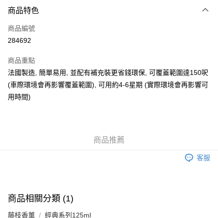
付款方式
商品特色
信用卡
商品編號
AlipayHK
284692
WeChat Pay
商品重點
法國製造, 簡單易用, 並配有補充裝更省錢環保, 可覆蓋範圍達150呎
送貨方式
(車際環境會再影響覆蓋範圍), 可用約4-6星期 (實際環境會再影響可
可選擇宅配, 順豐智能櫃, 順豐自提點等 , 如須智能樻提貨請輸入順
用時間)
豐自提點點碼便可
每筆HK$30.00，滿HK$500.00或以上免運費
付款後門市自取 (大約需時3-5個工作天送達所選店舖, 客人會收到S
商品推薦
MS到店取貨通知,預售貨品除外)
客服
免運費
商品相關分類 (1)
藤枝香薰
經典系列125ml