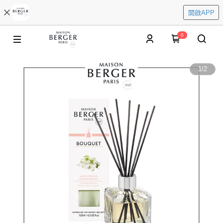
開啟APP
0
1
/
2