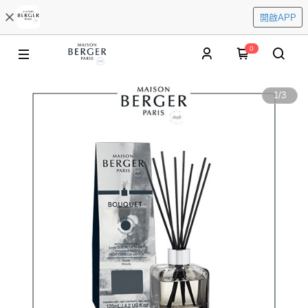
開啟APP
0
1
/
3