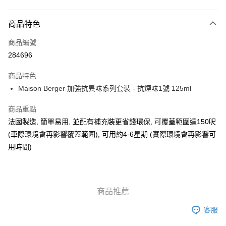
付款方式
商品特色
信用卡
商品編號
AlipayHK
284696
WeChat Pay
商品特色
Maison Berger 加強抗異味系列套裝 - 抗煙味1號 125ml
送貨方式
可選擇宅配, 順豐智能櫃, 順豐自提點等 , 如須智能樻提貨請輸入順
商品重點
豐自提點點碼便可
法國製造, 簡單易用, 並配有補充裝更省錢環保, 可覆蓋範圍達150呎
(車際環境會再影響覆蓋範圍), 可用約4-6星期 (實際環境會再影響可
每筆HK$30.00，滿HK$500.00或以上免運費
用時間)
付款後門市自取 (大約需時3-5個工作天送達所選店舖, 客人會收到S
MS到店取貨通知,預售貨品除外)
免運費
商品推薦
客服