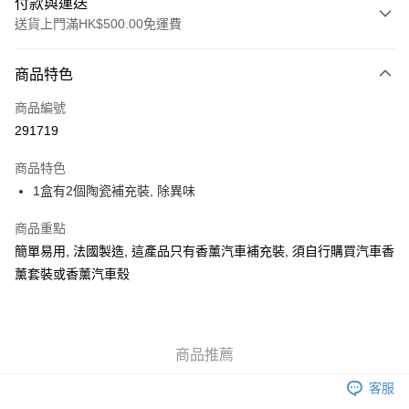
付款與運送
送貨上門滿HK$500.00免運費
付款方式
商品特色
信用卡
商品編號
AlipayHK
291719
WeChat Pay
商品特色
1盒有2個陶瓷補充裝, 除異味
送貨方式
可選擇宅配, 順豐智能櫃, 順豐自提點等 , 如須智能樻提貨請輸入順
商品重點
豐自提點點碼便可
簡單易用, 法國製造, 這產品只有香薰汽車補充裝, 須自行購買汽車香
薰套裝或香薰汽車殼
每筆HK$30.00，滿HK$500.00或以上免運費
付款後門市自取 (大約需時3-5個工作天送達所選店舖, 客人會收到S
MS到店取貨通知,預售貨品除外)
商品推薦
免運費
客服