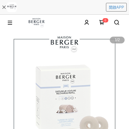
開啟APP
0
1
/
2