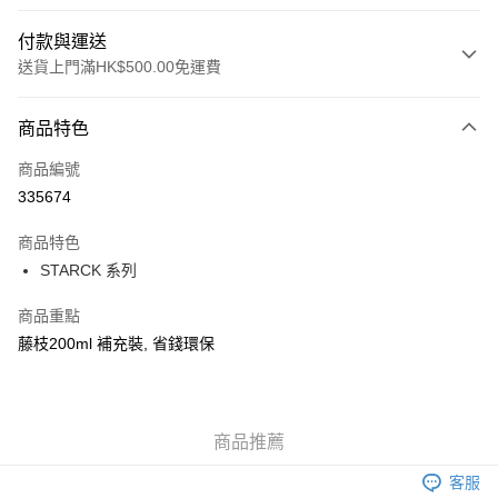
付款與運送
送貨上門滿HK$500.00免運費
付款方式
商品特色
信用卡
商品編號
AlipayHK
335674
WeChat Pay
商品特色
STARCK 系列
送貨方式
可選擇宅配, 順豐智能櫃, 順豐自提點等 , 如須智能樻提貨請輸入順
商品重點
豐自提點點碼便可
藤枝200ml 補充裝, 省錢環保
每筆HK$30.00，滿HK$500.00或以上免運費
付款後門市自取 (大約需時3-5個工作天送達所選店舖, 客人會收到S
MS到店取貨通知,預售貨品除外)
商品推薦
免運費
客服