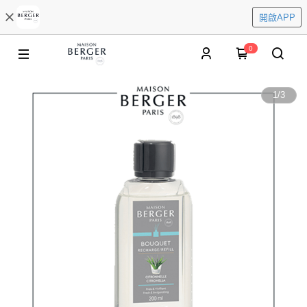
開啟APP
0
1
/
3