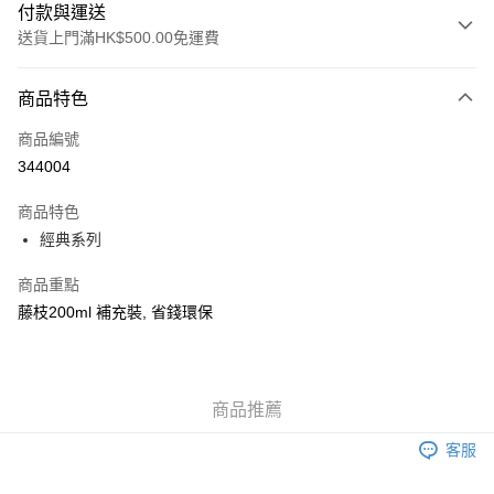
付款與運送
送貨上門滿HK$500.00免運費
付款方式
商品特色
信用卡
商品編號
AlipayHK
344004
WeChat Pay
商品特色
經典系列
送貨方式
可選擇宅配, 順豐智能櫃, 順豐自提點等 , 如須智能樻提貨請輸入順
商品重點
豐自提點點碼便可
藤枝200ml 補充裝, 省錢環保
每筆HK$30.00，滿HK$500.00或以上免運費
付款後門市自取 (大約需時3-5個工作天送達所選店舖, 客人會收到S
MS到店取貨通知,預售貨品除外)
商品推薦
免運費
客服