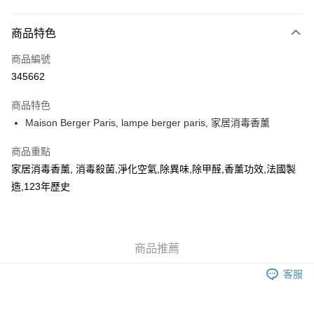
付款方式
商品特色
信用卡
商品編號
AlipayHK
345662
WeChat Pay
商品特色
Maison Berger Paris, lampe berger paris, 家居消毒香薰
送貨方式
可選擇宅配, 順豐智能櫃, 順豐自提點等 , 如須智能樻提貨請輸入順
商品重點
豐自提點點碼便可
家居消毒香薰, 消毒殺菌,淨化空氣,除異味,除甲醛,香薰功效,法國製
造,123年歷史
每筆HK$30.00，滿HK$500.00或以上免運費
付款後門市自取 (大約需時3-5個工作天送達所選店舖, 客人會收到S
MS到店取貨通知,預售貨品除外)
商品推薦
免運費
客服