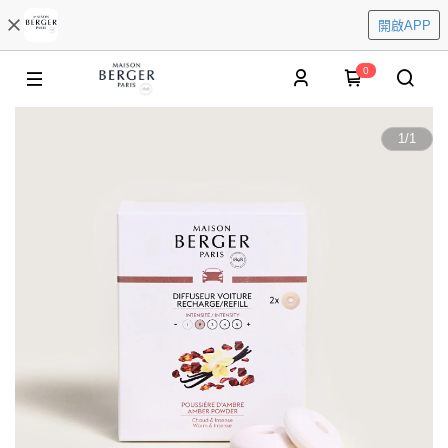
開啟APP
0
1
/
1