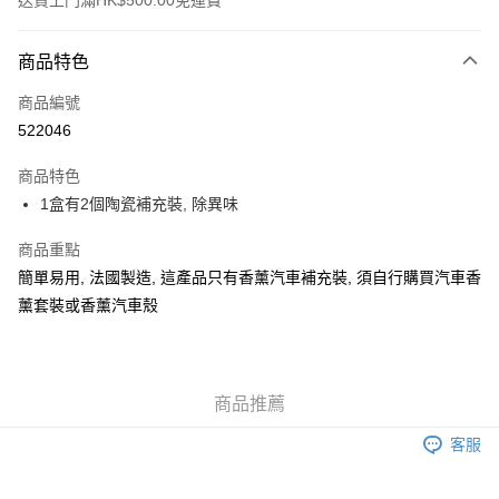
送貨上門滿HK$500.00免運費
付款方式
商品特色
信用卡
商品編號
AlipayHK
522046
WeChat Pay
商品特色
1盒有2個陶瓷補充裝, 除異味
送貨方式
可選擇宅配, 順豐智能櫃, 順豐自提點等 , 如須智能樻提貨請輸入順
商品重點
豐自提點點碼便可
簡單易用, 法國製造, 這產品只有香薰汽車補充裝, 須自行購買汽車香
薰套裝或香薰汽車殼
每筆HK$30.00，滿HK$500.00或以上免運費
付款後門市自取 (大約需時3-5個工作天送達所選店舖, 客人會收到S
MS到店取貨通知,預售貨品除外)
商品推薦
免運費
客服