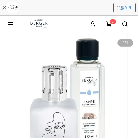
開啟APP
0
1
/
1