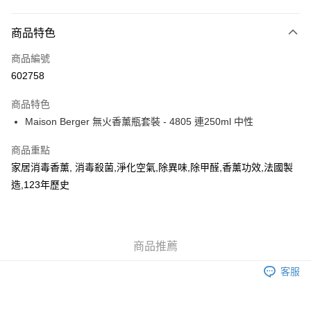
付款方式
商品特色
信用卡
商品編號
AlipayHK
602758
WeChat Pay
商品特色
Maison Berger 無火香薰瓶套裝 - 4805 連250ml 中性
送貨方式
可選擇宅配, 順豐智能櫃, 順豐自提點等 , 如須智能樻提貨請輸入順
商品重點
豐自提點點碼便可
家居消毒香薰, 消毒殺菌,淨化空氣,除異味,除甲醛,香薰功效,法國製
造,123年歷史
每筆HK$30.00，滿HK$500.00或以上免運費
付款後門市自取 (大約需時3-5個工作天送達所選店舖, 客人會收到S
MS到店取貨通知,預售貨品除外)
商品推薦
免運費
客服