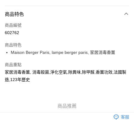
付款方式
商品特色
信用卡
商品編號
AlipayHK
602762
WeChat Pay
商品特色
Maison Berger Paris, lampe berger paris, 家居消毒香薰
送貨方式
可選擇宅配, 順豐智能櫃, 順豐自提點等 , 如須智能樻提貨請輸入順
商品重點
豐自提點點碼便可
家居消毒香薰, 消毒殺菌,淨化空氣,除異味,除甲醛,香薰功效,法國製
造,123年歷史
每筆HK$30.00，滿HK$500.00或以上免運費
付款後門市自取 (大約需時3-5個工作天送達所選店舖, 客人會收到S
MS到店取貨通知,預售貨品除外)
商品推薦
免運費
客服