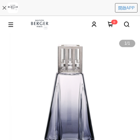
開啟APP
0
1
/
1