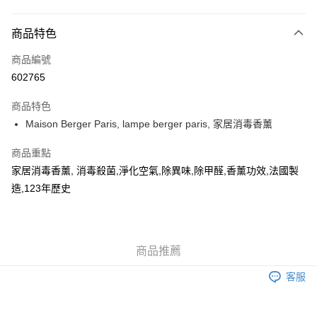
付款方式
商品特色
信用卡
商品編號
AlipayHK
602765
WeChat Pay
商品特色
Maison Berger Paris, lampe berger paris, 家居消毒香薰
送貨方式
可選擇宅配, 順豐智能櫃, 順豐自提點等 , 如須智能樻提貨請輸入順
商品重點
豐自提點點碼便可
家居消毒香薰, 消毒殺菌,淨化空氣,除異味,除甲醛,香薰功效,法國製
造,123年歷史
每筆HK$30.00，滿HK$500.00或以上免運費
付款後門市自取 (大約需時3-5個工作天送達所選店舖, 客人會收到S
MS到店取貨通知,預售貨品除外)
商品推薦
免運費
客服