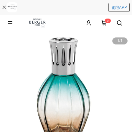
開啟APP
0
1
/
1