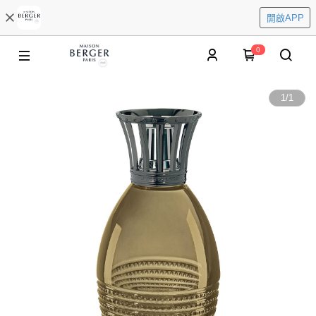
開啟APP
0
1
/
1