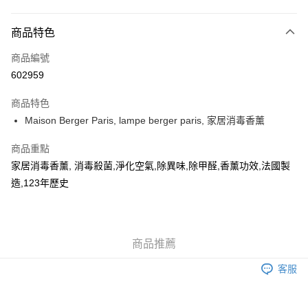
付款方式
商品特色
信用卡
商品編號
AlipayHK
602959
WeChat Pay
商品特色
Maison Berger Paris, lampe berger paris, 家居消毒香薰
送貨方式
可選擇宅配, 順豐智能櫃, 順豐自提點等 , 如須智能樻提貨請輸入順
商品重點
豐自提點點碼便可
家居消毒香薰, 消毒殺菌,淨化空氣,除異味,除甲醛,香薰功效,法國製
造,123年歷史
每筆HK$30.00，滿HK$500.00或以上免運費
付款後門市自取 (大約需時3-5個工作天送達所選店舖, 客人會收到S
MS到店取貨通知,預售貨品除外)
商品推薦
免運費
客服