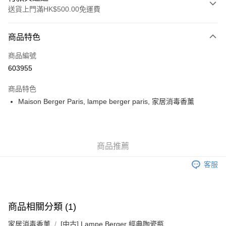
送貨上門滿HK$500.00免運費
付款方式
商品特色
信用卡
商品編號
AlipayHK
603955
WeChat Pay
商品特色
Maison Berger Paris, lampe berger paris, 家居消毒香薰
送貨方式
可選擇宅配, 順豐智能櫃, 順豐自提點等 , 如須智能樻提貨請輸入順
豐自提點點碼便可
商品推薦
每筆HK$30.00，滿HK$500.00或以上免運費
客服
付款後門市自取 (大約需時3-5個工作天送達所選店舖, 客人會收到S
MS到店取貨通知,預售貨品除外)
免運費
商品相關分類 (1)
家居消毒香薰
[中古] Lampe Berger 經典陶瓷瓶