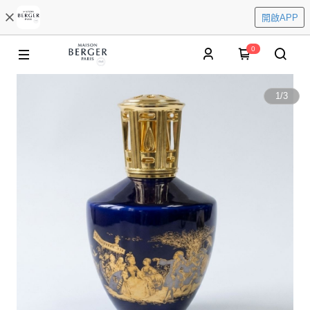
開啟APP
0
1
/
3