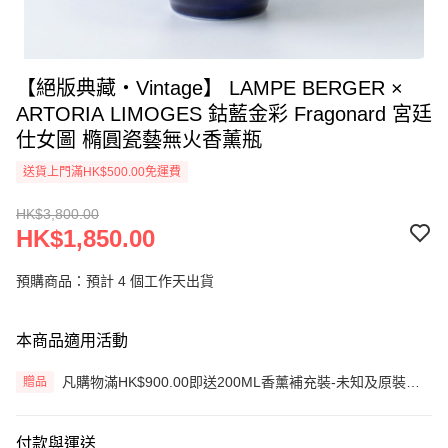
【絕版典藏・Vintage】 LAMPE BERGER ×
ARTORIA LIMOGES 鈷藍金彩 Fragonard 宮廷
仕女圖 橢圓瓷藝無火香薰瓶
送貨上門滿HK$500.00免運費
HK$3,800.00
HK$1,850.00
預購商品：預計 4 個工作天出貨
本商品適用活動
凡購物滿HK$900.00即送200ML香薰補充裝-未知及原裝藤
贈品
枝一套 (價值HK$200.00) (只限網上)
付款與運送