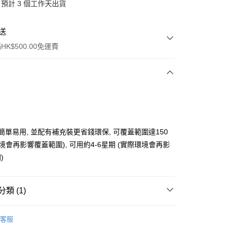
預計 3 個工作天出貨
送
K$500.00免運費
ay
 簡單易用, 並配有補充裝更省錢環保, 可覆蓋範圍達150
環境會再影響覆蓋範圍), 可用約4-6星期 (實際環境會再影
)
, 順豐智能櫃, 順豐自提點等 , 如須智能樻提貨請輸入順
類 (1)
點碼便可
0.00，滿HK$500.00或以上免運費
經典系列125ml
客服
自取 (大約需時3-5個工作天送達所選店舖, 客人會收到S