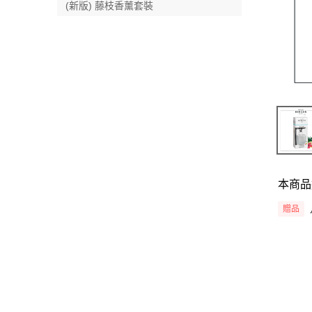
(新版) 藤枝香薰套裝
本商品
贈品