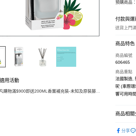
預購商品：
付款與運
送貨上門滿H
付款方式
商品特色
信用卡
商品編號
606465
AlipayHK
商品重點
WeChat P
法國製造,
適用活動
呎 (車際
凡購物滿$900即送200ML香薰補充裝-未知及原裝藤枝
響可用時間
一套 (價值$200) (只限網上)
送貨方式
可選擇宅配
商品相關分
豐自提點
每筆HK$3
藤枝香薰
分享
付款後門市