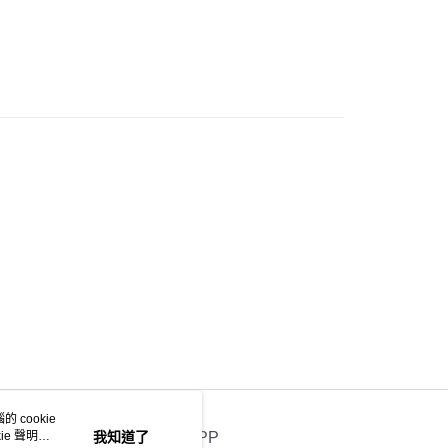
貨通知,預售貨品除外)
 cookie
e 聲明使
我知道了
官方APP