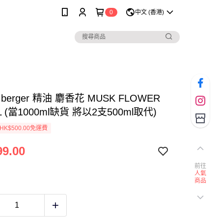
0
中文 (香港)
n berger 精油 麝香花 MUSK FLOWER
L (當1000ml缺貨 將以2支500ml取代)
K$500.00免運費
9.00
前往
人氣
商品