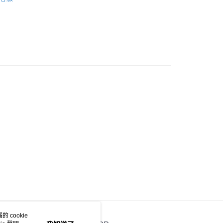
自取 (大約需時3-5個工作天送達所選店舖, 客人會收到S
貨通知,預售貨品除外)
 cookie