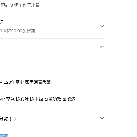
預計 3 個工作天出貨
送
K$500.00免運費
ay
造 123年歷史 家居消毒香薰
淨化空氣 除異味 除甲醛 香薰功效 國製造
, 順豐智能櫃, 順豐自提點等 , 如須智能樻提貨請輸入順
類 (1)
點碼便可
0.00，滿HK$500.00或以上免運費
香薰
1000ml香薰精油
客服